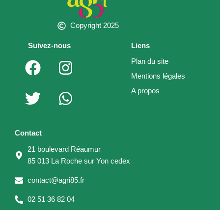
Copyright 2025
Suivez-nous
Liens
F
T
I
W
Plan du site
a
w
n
h
Mentions légales
c
i
s
a
A propos
e
t
t
t
b
t
a
s
o
e
g
a
Contact
o
r
r
p
21 boulevard Réaumur
k
a
p
85 013 La Roche sur Yon cedex
m
contact@agri85.fr
02 51 36 82 04