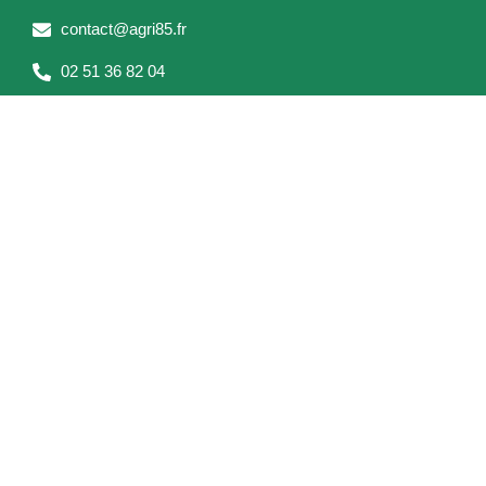
m
contact@agri85.fr
02 51 36 82 04