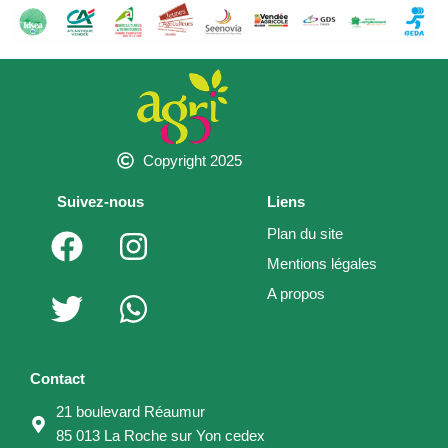
Copyright 2025
Suivez-nous
Liens
F
T
I
W
Plan du site
a
w
n
h
Mentions légales
c
i
s
a
A propos
e
t
t
t
b
t
a
s
o
e
g
a
Contact
o
r
r
p
21 boulevard Réaumur
k
a
p
85 013 La Roche sur Yon cedex