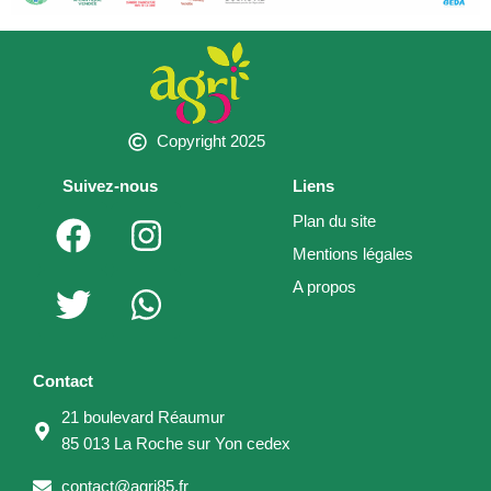
Copyright 2025
Suivez-nous
Liens
F
T
I
W
Plan du site
a
w
n
h
Mentions légales
c
i
s
a
A propos
e
t
t
t
b
t
a
s
o
e
g
a
Contact
o
r
r
p
21 boulevard Réaumur
k
a
p
85 013 La Roche sur Yon cedex
m
contact@agri85.fr