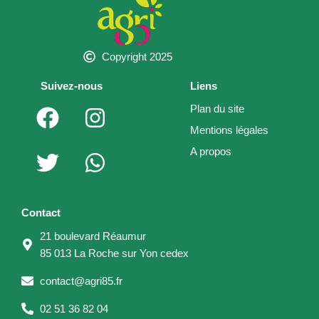
Copyright 2025
Suivez-nous
Liens
F
T
I
W
Plan du site
a
w
n
h
Mentions légales
c
i
s
a
A propos
e
t
t
t
b
t
a
s
o
e
g
a
Contact
o
r
r
p
21 boulevard Réaumur
k
a
p
85 013 La Roche sur Yon cedex
m
contact@agri85.fr
02 51 36 82 04