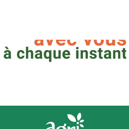
Aller
au
contenu
bouton pour le lien cliquable qui est
doit etre transparent et doit prendre
toute la longeur de la photo