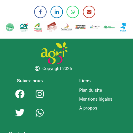
Copyright 2025
Suivez-nous
Liens
F
T
I
W
Plan du site
a
w
n
h
Mentions légales
c
i
s
a
A propos
e
t
t
t
b
t
a
s