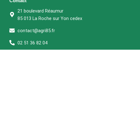
o
e
g
a
Contact
o
r
r
p
21 boulevard Réaumur
k
a
p
85 013 La Roche sur Yon cedex
m
contact@agri85.fr
02 51 36 82 04