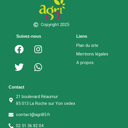
Copyright 2025
Suivez-nous
Liens
F
T
I
W
Plan du site
a
w
n
h
Mentions légales
c
i
s
a
A propos
e
t
t
t
b
t
a
s
o
e
g
a
Contact
o
r
r
p
21 boulevard Réaumur
k
a
p
85 013 La Roche sur Yon cedex
m
contact@agri85.fr
02 51 36 82 04