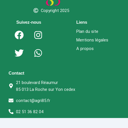
Copyright 2025
Suivez-nous
Liens
F
T
I
W
Plan du site
a
w
n
h
Mentions légales
c
i
s
a
A propos
e
t
t
t
b
t
a
s
o
e
g
a
Contact
o
r
r
p
21 boulevard Réaumur
k
a
p
85 013 La Roche sur Yon cedex
m
contact@agri85.fr
02 51 36 82 04