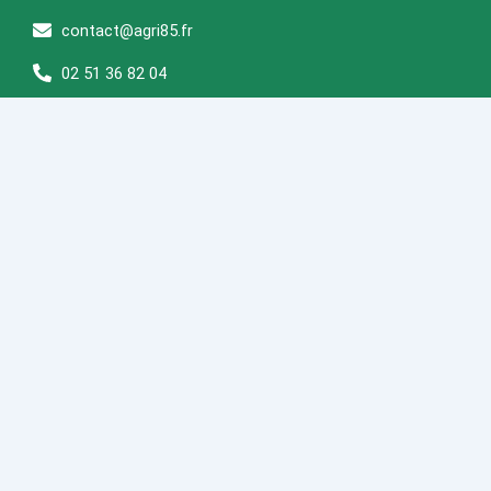
m
contact@agri85.fr
02 51 36 82 04