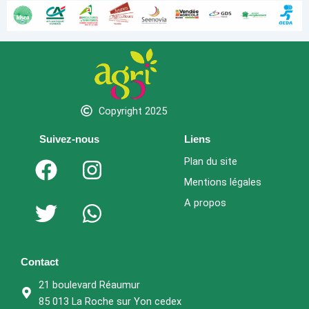
Copyright 2025
Suivez-nous
Liens
F
T
I
W
Plan du site
a
w
n
h
Mentions légales
c
i
s
a
A propos
e
t
t
t
b
t
a
s
o
e
g
a
Contact
o
r
r
p
21 boulevard Réaumur
k
a
p
85 013 La Roche sur Yon cedex